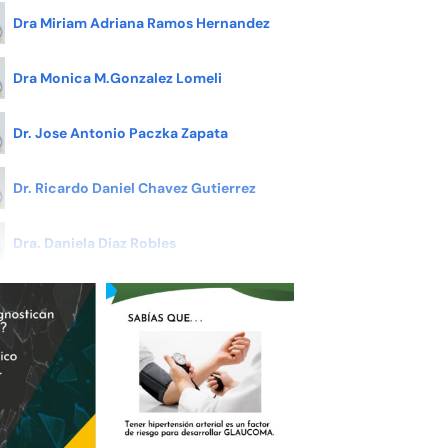
Dra Miriam Adriana Ramos Hernandez
Dra Monica M.Gonzalez Lomeli
Dr. Jose Antonio Paczka Zapata
Dr. Ricardo Daniel Chavez Gutierrez
Dra. Daniela Diaz Robles
Dra.Pamela Chavez Cedillo
Dra.Yesenia Yolanda Dorantes Diez
Dra Brenda Alegria Garcia Loza