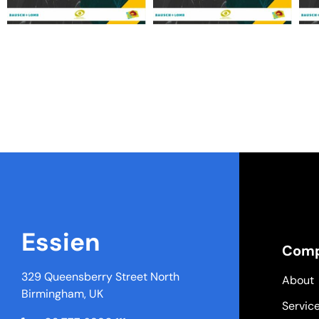
Essien
Com
329 Queensberry Street North
About
Birmingham, UK
Servic